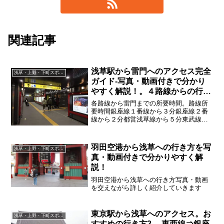
関連記事
浅草駅から雷門へのアクセス完全
浅草・上野・下町スポット
ガイド-写真・動画付きで分かり
やすく解説！。４路線からの行き
方。
各路線から雷門までの所要時間。路線所
要時間銀座線１番線から３分銀座線２番
線から２分都営浅草線から５分東武線か
ら３分30秒つくばEXから10分
羽田空港から浅草への行き方を写
浅草・上野・下町スポット
真・動画付きで分かりやすく解
説！
羽田空港から浅草への行き方写真・動画
を交えながら詳しく紹介していきます
東京駅から浅草へのアクセス。お
浅草・上野・下町スポット
すすめの行き方2 。東西線⇒銀座