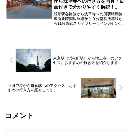
から浅草寺への行き方を写真・動
画付きで分かりやすく解説！。
浅草駅各路線から浅草寺への所要時間路
線所要時間銀座線から９分都営浅草線か
ら11分東武スカイツリーライン6分つくば
エキスプレスから7分※混雑時は大幅に時
間が変わる事が あるのでご注意くださ
い
東京駅（浜松町駅）から増上寺へのアク
セス。おすすめの行き方を紹介します。
羽田空港から鎌倉駅へのアクセス。おす
すめの行き方を紹介します。
コメント