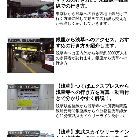
線での行き方。
東京駅から浅草への行き方地下鉄だけで
行く方法に関して動画での解説も交えな
がら詳しく紹介していきます。
銀座から浅草へのアクセス。おす
浅草・上野・下町スポット
すめの行き方を紹介します。
浅草寺へは国内外から年間約3000万人も
の参拝者が訪れます。銀座から浅草への
行き方
【浅草】つくばエクスプレスから
浅草・上野・下町スポット
浅草寺への行き方を写真・動画付
きで分かりやすく解説！。
浅草駅各路線から浅草寺への所要時間路
線所要時間銀座線から９分都営浅草線か
ら11分東武スカイツリーライン6分つくば
エキスプレスから7分30秒※混雑時は大幅
に時間が変わる事が ありますのでご注意
ください。
【浅草】東武スカイツリーライン
浅草・上野・下町スポット