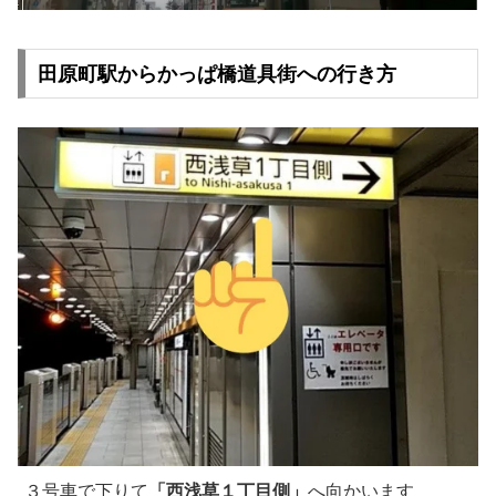
田原町駅からかっぱ橋道具街への行き方
３号車で下りて
「西浅草１丁目側」
へ向かいます