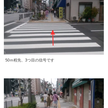
50ｍ程先、3つ目の信号です