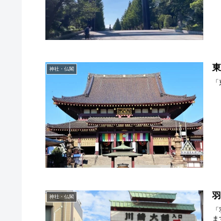
神社・仏閣
「
神社・仏閣
「
ま