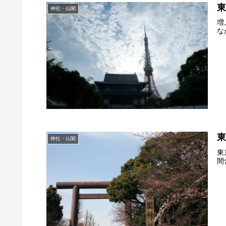
神社・仏閣
増
な
神社・仏閣
東
間