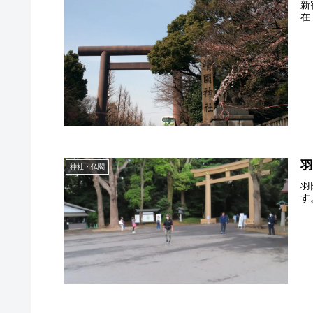
新
在
神社・仏閣
羽
す