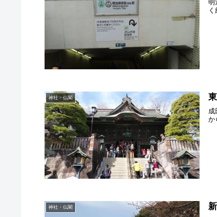
明
く
神社・仏閣
成
か
神社・仏閣