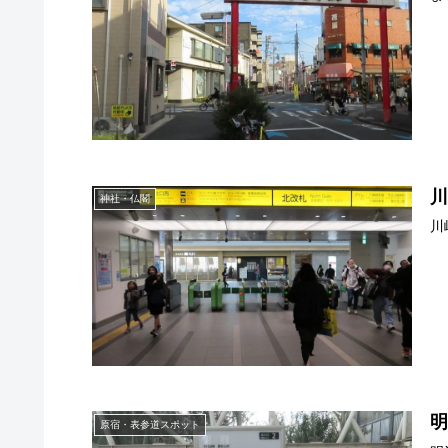
神社・仏閣
川
原宿・表参道スポット